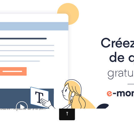
AGENDA
ITINÉRAIRE
ON EN PARLE
REN
OEUVRES
CONTACT
Dédicace de Tom Patate à Murat
m Patate à Murat
Durée : A partir de 9 h 30...