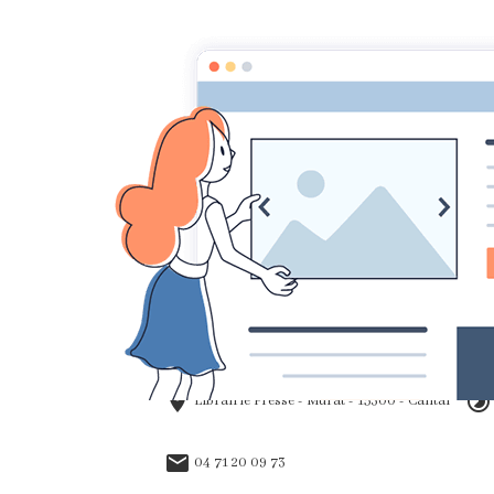
ACCUEIL
Accueil
Agenda
Salons et dédicaces
Dédicace de To
Le 05/08/2011
à 09:30
Ajouter au calendrier
Librairie Presse - Murat - 15300 - Cantal
04 71 20 09 73