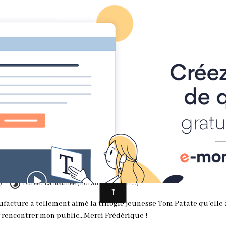
AGENDA
ITINÉRAIRE
ON EN PARLE
REN
OEUVRES
CONTACT
Dédicaces à la librairie La Manufacture
librairie La Manufactur
)
Durée : La matinée (horaires à définir...)
ufacture a tellement aimé la trilogie jeunesse Tom Patate qu'elle
r rencontrer mon public...Merci Frédérique !