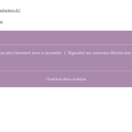
ufacture.fr/
0)
un site internet avec e-monsite
Signaler un contenu illicite sur 
Gestion des cookies