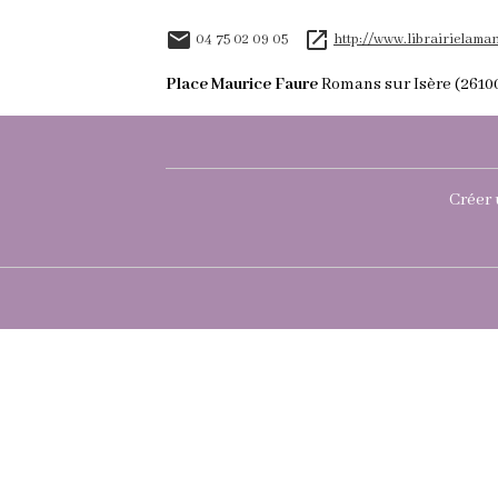
04 75 02 09 05
http://www.librairielaman
Place Maurice Faure
Romans sur Isère (2610
Créer 