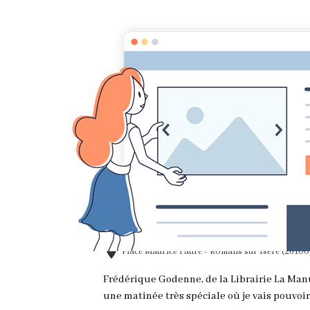
ACCUEIL
Accueil
Agenda
Salons et dédicaces
Dédicaces à la 
Le 30/03/2014
à 00:00
Ajouter au calendrier
Place Maurice Faure - Romans sur Isère (26100
Frédérique Godenne, de la Librairie La Man
une matinée très spéciale où je vais pouvoi