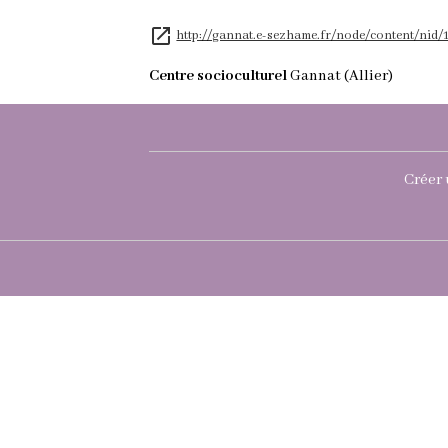
http://gannat.e-sezhame.fr/node/content/nid/
Centre socioculturel
Gannat (Allier)
Créer 